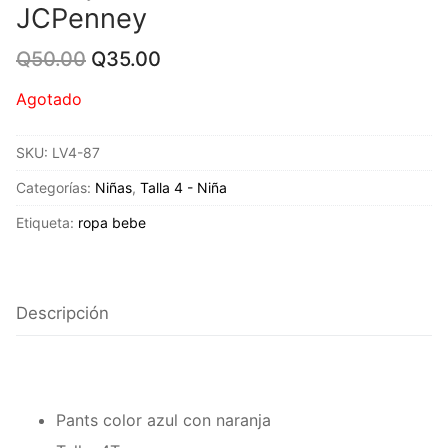
JCPenney
Original
Current
Q
50.00
Q
35.00
price
price
was:
is:
Agotado
Q50.00.
Q35.00.
SKU:
LV4-87
Categorías:
Niñas
,
Talla 4 - Niña
Etiqueta:
ropa bebe
Descripción
Pants color azul con naranja