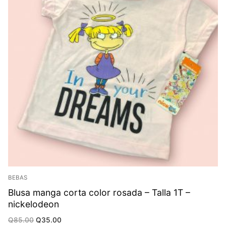
BEBAS
Blusa manga corta color rosada – Talla 1T –
nickelodeon
Original
Current
Q
85.00
Q
35.00