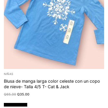
NIÑAS
Blusa de manga larga color celeste con un copo
de nieve- Talla 4/5 T- Cat & Jack
Original
Current
Q
65.00
Q
35.00
price
price
was:
is:
Q65.00.
Q35.00.
Añadir al carrito