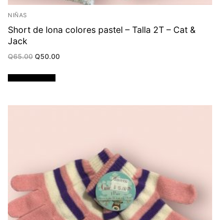
NIÑAS
Short de lona colores pastel – Talla 2T – Cat &
Jack
Original
Current
Q
65.00
Q
50.00
price
price
was:
is:
Q65.00.
Q50.00.
Añadir al carrito