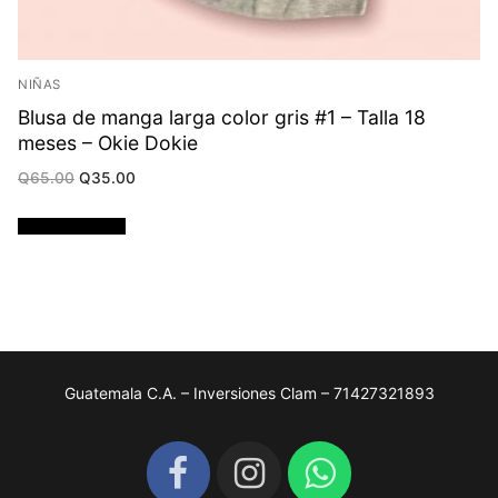
NIÑAS
Blusa de manga larga color gris #1 – Talla 18
meses – Okie Dokie
Original
Current
Q
65.00
Q
35.00
price
price
was:
is:
Q65.00.
Q35.00.
Añadir al carrito
Guatemala C.A. – Inversiones Clam – 71427321893