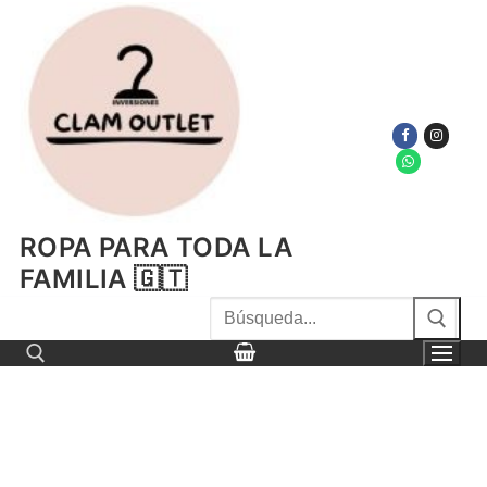
Ir
al
contenido
ROPA PARA TODA LA
FAMILIA 🇬🇹
Buscar
por:
Buscar por: