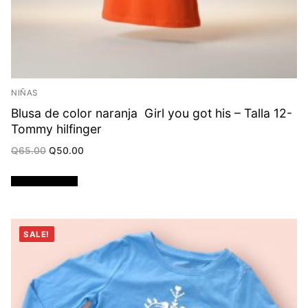
NIÑAS
Blusa de color naranja Girl you got his – Talla 12-
Tommy hilfinger
Original
Current
Q
65.00
Q
50.00
price
price
was:
is:
Q65.00.
Q50.00.
Añadir al carrito
SALE!