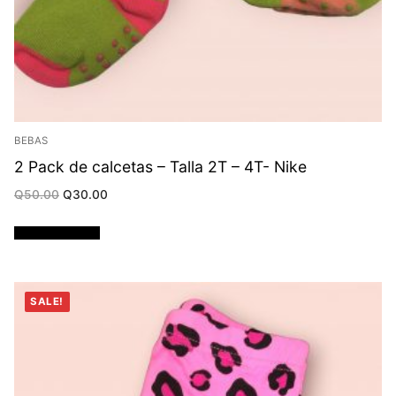
BEBAS
2 Pack de calcetas – Talla 2T – 4T- Nike
Original
Current
Q
50.00
Q
30.00
price
price
was:
is:
Q50.00.
Q30.00.
Añadir al carrito
SALE!