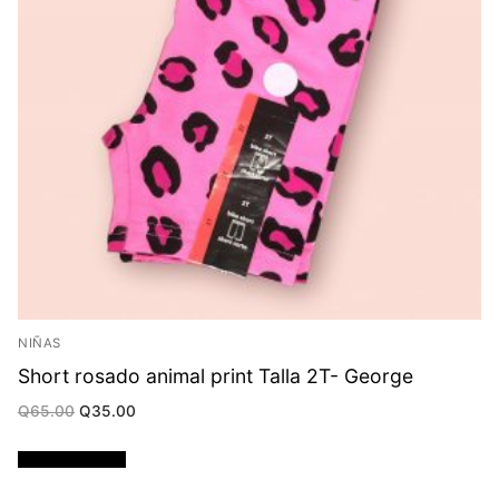
NIÑAS
Short rosado animal print Talla 2T- George
Original
Current
Q
65.00
Q
35.00
price
price
was:
is:
Q65.00.
Q35.00.
Añadir al carrito