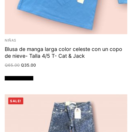
NIÑAS
Blusa de manga larga color celeste con un copo
de nieve- Talla 4/5 T- Cat & Jack
Original
Current
Q
65.00
Q
35.00
price
price
was:
is:
Q65.00.
Q35.00.
Añadir al carrito
SALE!