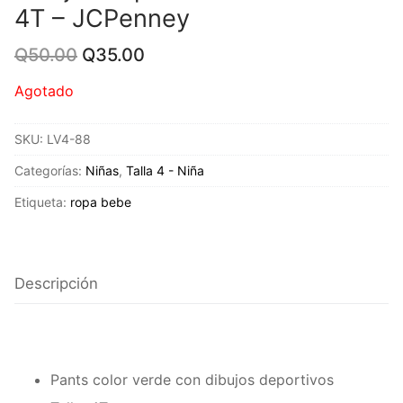
4T – JCPenney
Original
Current
Q
50.00
Q
35.00
price
price
was:
is:
Agotado
Q50.00.
Q35.00.
SKU:
LV4-88
Categorías:
Niñas
,
Talla 4 - Niña
Etiqueta:
ropa bebe
Descripción
Pants color verde con dibujos deportivos