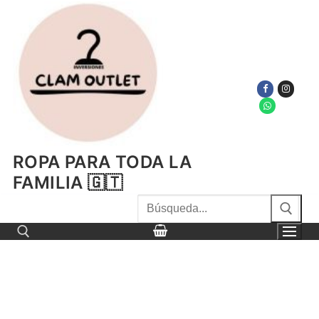
Ir
al
contenido
ROPA PARA TODA LA
FAMILIA 🇬🇹
Buscar
por:
Buscar por: