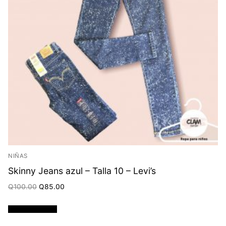
NIÑAS
Skinny Jeans azul – Talla 10 – Levi’s
Original
Current
Q
100.00
Q
85.00
price
price
was:
is:
Q100.00.
Q85.00.
Añadir al carrito