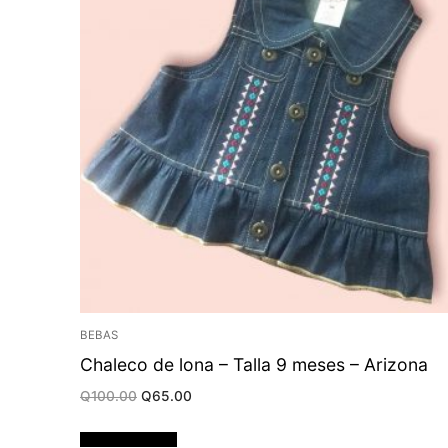
BEBAS
Chaleco de lona – Talla 9 meses – Arizona
Original
Current
Q
100.00
Q
65.00
price
price
was:
is:
Q100.00.
Q65.00.
Añadir al carrito