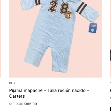
BEBES
Pijama mapache – Talla recién nacido –
Carters
Original
Current
Q
100.00
Q
85.00
price
price
was:
is: