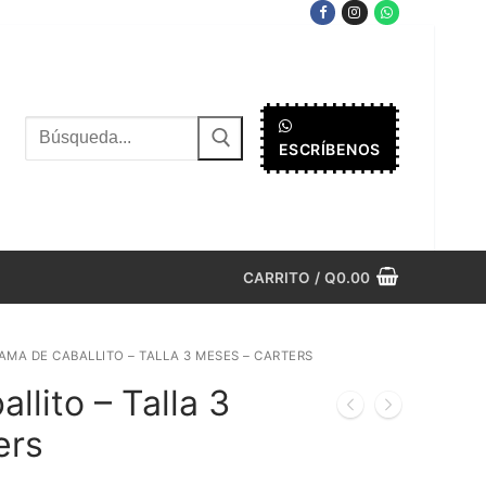
Buscar
ESCRÍBENOS
por:
CARRITO
/
Q
0.00
JAMA DE CABALLITO – TALLA 3 MESES – CARTERS
llito – Talla 3
ers