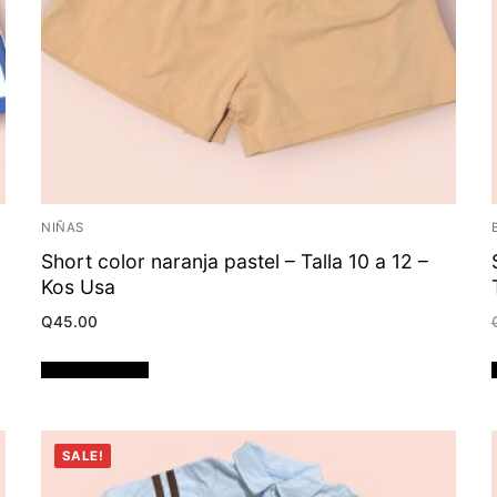
NIÑAS
Short color naranja pastel – Talla 10 a 12 –
Kos Usa
Q
45.00
Añadir al carrito
SALE!