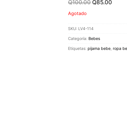
Original
Curre
Q
100.00
Q
85.00
price
price
was:
is:
Agotado
Q100.00.
Q85.0
SKU:
LV4-114
Categoría:
Bebes
Etiquetas:
pijama bebe
,
ropa b