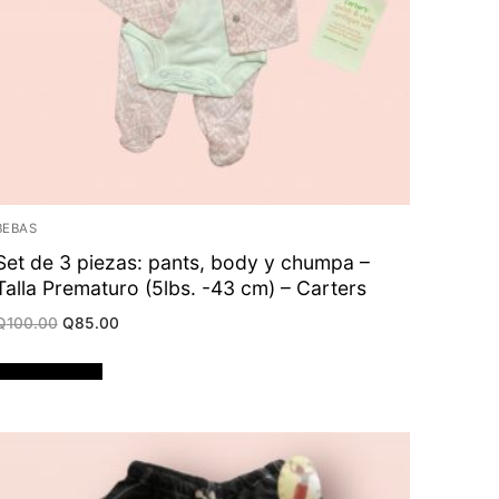
BEBAS
Set de 3 piezas: pants, body y chumpa –
Talla Prematuro (5lbs. -43 cm) – Carters
Original
Current
Q
100.00
Q
85.00
price
price
was:
is:
Q100.00.
Q85.00.
Añadir al carrito