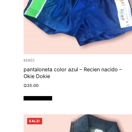
BEBÉS
pantaloneta color azul – Recien nacido –
Okie Dokie
Q
35.00
Añadir al carrito
SALE!