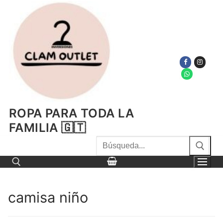
Ir
al
contenido
ROPA PARA TODA LA
FAMILIA 🇬🇹
Buscar
por:
camisa niño
Buscar por: