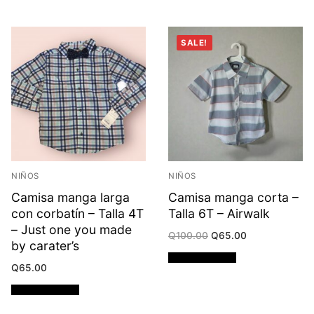
SALE!
NIÑOS
NIÑOS
Camisa manga larga
Camisa manga corta –
con corbatín – Talla 4T
Talla 6T – Airwalk
– Just one you made
Original
Current
Q
100.00
Q
65.00
by carater’s
price
price
was:
is:
Añadir al carrito
Q100.00.
Q65.00.
Q
65.00
Añadir al carrito