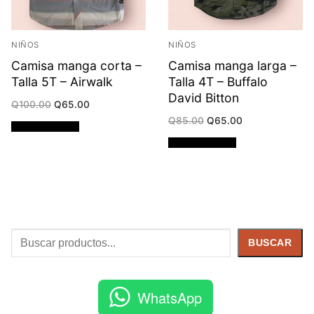
NIÑOS
NIÑOS
Camisa manga corta –
Camisa manga larga –
Talla 5T – Airwalk
Talla 4T – Buffalo
David Bitton
Original
Current
Q
100.00
Q
65.00
price
price
Original
Current
Q
85.00
Q
65.00
was:
is:
Añadir al carrito
price
price
Q100.00.
Q65.00.
was:
is:
Añadir al carrito
Q85.00.
Q65.00.
Buscar
BUSCAR
WhatsApp