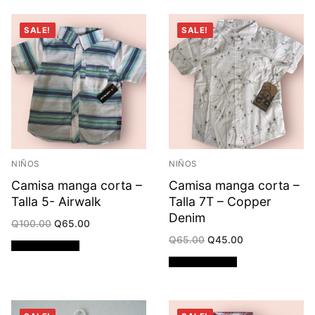
SALE!
SALE!
NIÑOS
NIÑOS
Camisa manga corta –
Camisa manga corta –
Talla 5- Airwalk
Talla 7T – Copper
Denim
Original
Current
Q
100.00
Q
65.00
price
price
Original
Current
Q
65.00
Q
45.00
was:
is:
Añadir al carrito
price
price
Q100.00.
Q65.00.
was:
is:
Añadir al carrito
Q65.00.
Q45.00.