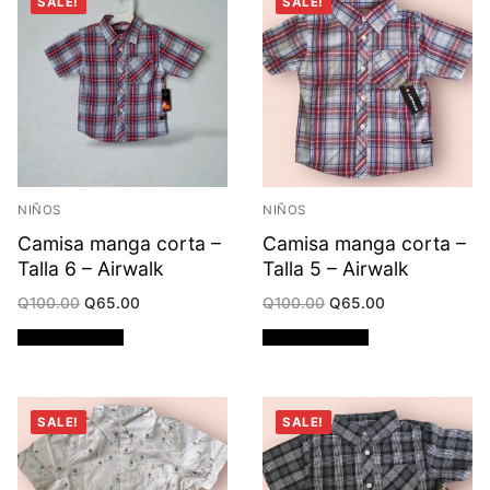
SALE!
SALE!
NIÑOS
NIÑOS
Camisa manga corta –
Camisa manga corta –
Talla 6 – Airwalk
Talla 5 – Airwalk
Original
Current
Original
Current
Q
100.00
Q
65.00
Q
100.00
Q
65.00
price
price
price
price
was:
is:
was:
is:
Añadir al carrito
Añadir al carrito
Q100.00.
Q65.00.
Q100.00.
Q65.00.
SALE!
SALE!