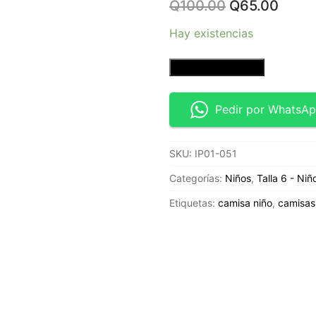
Original
Curre
Q
100.00
Q
65.00
price
price
was:
is:
Hay existencias
Q100.00.
Q65.0
Camisa
Añadir al carrito
manga
corta
Pedir por WhatsA
-
Talla
SKU:
IP01-051
6
-
Categorías:
Niños
,
Talla 6 - Niñ
Airwalk
Etiquetas:
camisa niño
,
camisas
cantidad