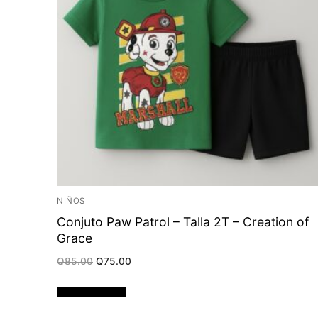
NIÑOS
Conjuto Paw Patrol – Talla 2T – Creation of
Grace
Original
Current
Q
85.00
Q
75.00
price
price
was:
is:
Q85.00.
Q75.00.
Añadir al carrito