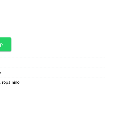
nt
0.
pp
o
,
ropa niño