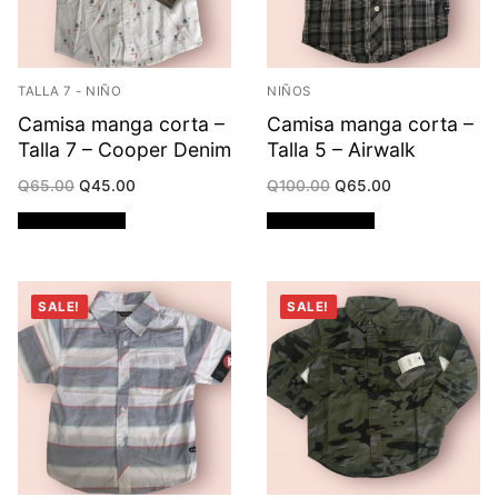
TALLA 7 - NIÑO
NIÑOS
Camisa manga corta –
Camisa manga corta –
Talla 7 – Cooper Denim
Talla 5 – Airwalk
Original
Current
Original
Current
Q
65.00
Q
45.00
Q
100.00
Q
65.00
price
price
price
price
was:
is:
was:
is:
Añadir al carrito
Añadir al carrito
Q65.00.
Q45.00.
Q100.00.
Q65.00.
SALE!
SALE!