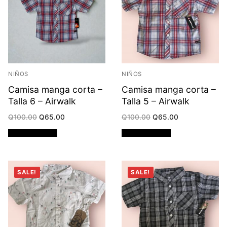
NIÑOS
NIÑOS
Camisa manga corta –
Camisa manga corta –
Talla 6 – Airwalk
Talla 5 – Airwalk
Original
Current
Original
Current
Q
100.00
Q
65.00
Q
100.00
Q
65.00
price
price
price
price
was:
is:
was:
is:
Añadir al carrito
Añadir al carrito
Q100.00.
Q65.00.
Q100.00.
Q65.00.
SALE!
SALE!