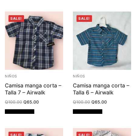
SALE!
SALE!
NIÑOS
NIÑOS
Camisa manga corta –
Camisa manga corta –
Talla 7 – Airwalk
Talla 6 – Airwalk
Original
Current
Original
Current
Q
100.00
Q
65.00
Q
100.00
Q
65.00
price
price
price
price
was:
is:
was:
is:
Añadir al carrito
Añadir al carrito
Q100.00.
Q65.00.
Q100.00.
Q65.00.
SALE!
SALE!