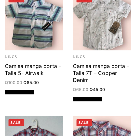
NIÑOS
NIÑOS
Camisa manga corta –
Camisa manga corta –
Talla 5- Airwalk
Talla 7T – Copper
Denim
Original
Current
Q
100.00
Q
65.00
price
price
Original
Current
Q
65.00
Q
45.00
was:
is:
Añadir al carrito
price
price
Q100.00.
Q65.00.
was:
is:
Añadir al carrito
Q65.00.
Q45.00.
SALE!
SALE!