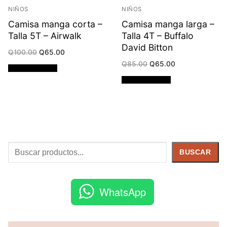
NIÑOS
NIÑOS
Camisa manga corta –
Camisa manga larga –
Talla 5T – Airwalk
Talla 4T – Buffalo
David Bitton
Original
Current
Q
100.00
Q
65.00
price
price
Original
Current
Q
85.00
Q
65.00
was:
is:
Añadir al carrito
price
price
Q100.00.
Q65.00.
was:
is:
Añadir al carrito
Q85.00.
Q65.00.
Buscar
BUSCAR
WhatsApp