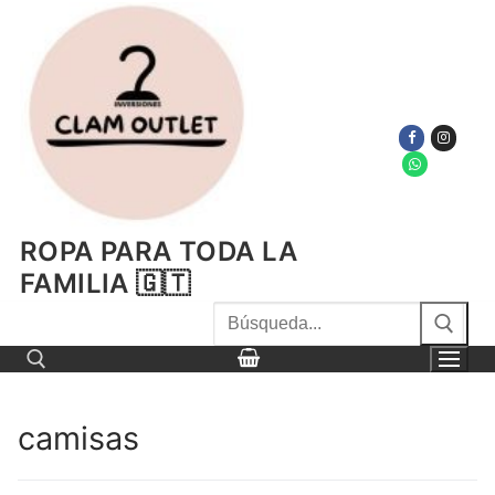
Ir
al
contenido
ROPA PARA TODA LA
FAMILIA 🇬🇹
Buscar
por:
camisas
Buscar por: