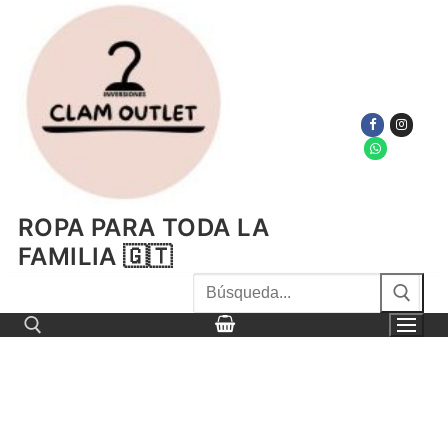
Ir
al
contenido
ROPA PARA TODA LA
FAMILIA 🇬🇹
Buscar
por:
Buscar por: