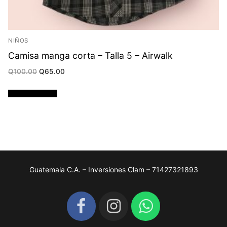
NIÑOS
Camisa manga corta – Talla 5 – Airwalk
Original
Current
Q
100.00
Q
65.00
price
price
was:
is:
Q100.00.
Q65.00.
Añadir al carrito
Guatemala C.A. – Inversiones Clam – 71427321893