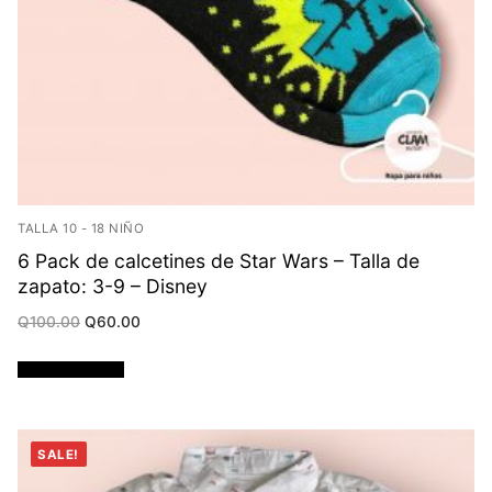
TALLA 10 - 18 NIÑO
6 Pack de calcetines de Star Wars – Talla de
zapato: 3-9 – Disney
Original
Current
Q
100.00
Q
60.00
price
price
was:
is:
Q100.00.
Q60.00.
Añadir al carrito
SALE!