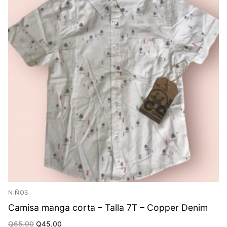
NIÑOS
Camisa manga corta – Talla 7T – Copper Denim
Original
Current
Q
65.00
Q
45.00