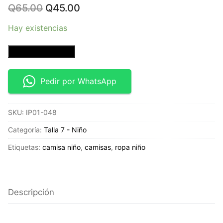
Original
Current
Q
65.00
Q
45.00
price
price
was:
is:
Hay existencias
Q65.00.
Q45.00.
Camisa
Añadir al carrito
manga
corta
Pedir por WhatsApp
-
Talla
SKU:
IP01-048
7
-
Categoría:
Talla 7 - Niño
Cooper
Etiquetas:
camisa niño
,
camisas
,
ropa niño
Denim
cantidad
Descripción