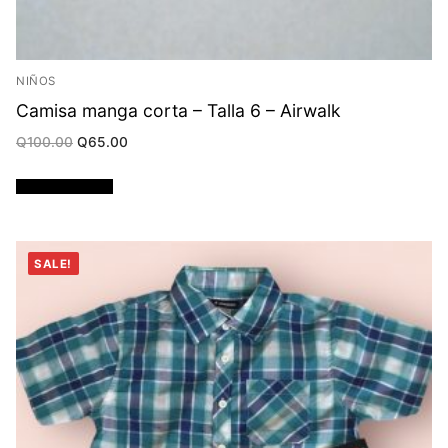
NIÑOS
Camisa manga corta – Talla 6 – Airwalk
Original
Current
Q
100.00
Q
65.00
price
price
was:
is:
Q100.00.
Q65.00.
Añadir al carrito
SALE!