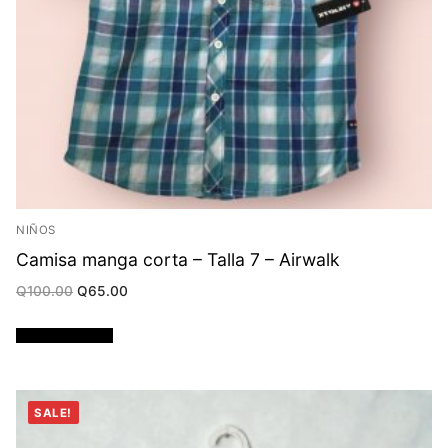
NIÑOS
Camisa manga corta – Talla 7 – Airwalk
Original
Current
Q
100.00
Q
65.00
price
price
was:
is:
Q100.00.
Q65.00.
Añadir al carrito
SALE!