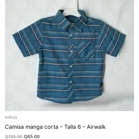
NIÑOS
Camisa manga corta – Talla 6 – Airwalk
Original
Current
Q
100.00
Q
65.00