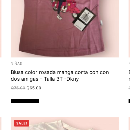
NIÑAS
Blusa color rosada manga corta con con
dos amigas – Talla 3T -Dkny
Original
Current
Q
75.00
Q
65.00
price
price
was:
is:
Q75.00.
Q65.00.
Añadir al carrito
SALE!