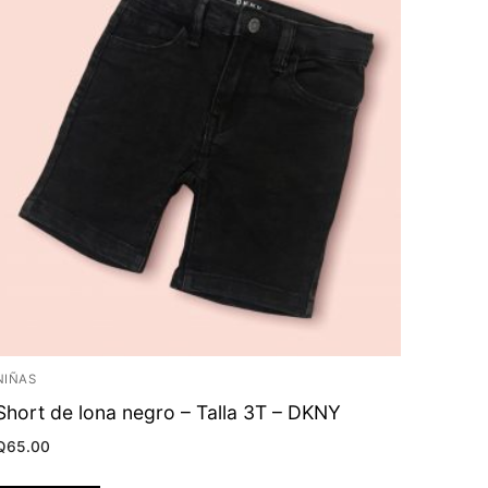
NIÑAS
Short de lona negro – Talla 3T – DKNY
Q
65.00