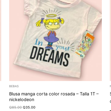
BEBAS
Blusa manga corta color rosada – Talla 1T –
nickelodeon
Original
Current
Q
85.00
Q
35.00
price
price