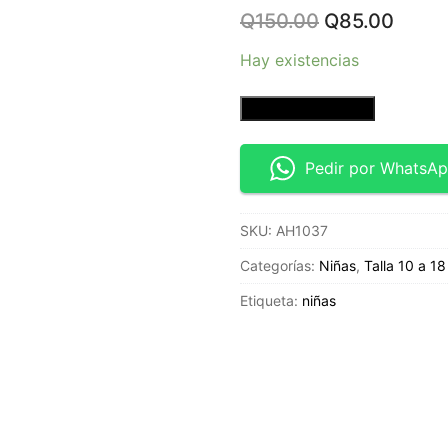
Original
Curre
Q
150.00
Q
85.00
price
price
was:
is:
Hay existencias
Q150.00.
Q85.0
Baggy
Añadir al carrito
jeans
cintura
Pedir por WhatsA
alta
-
SKU:
AH1037
Talla
0
Categorías:
Niñas
,
Talla 10 a 18
Cintura
Etiqueta:
niñas
24
–
Wild
Fable
cantidad