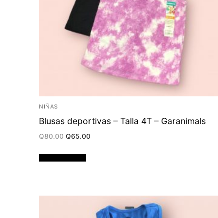
NIÑAS
Blusas deportivas – Talla 4T – Garanimals
Original
Current
Q
80.00
Q
65.00
price
price
was:
is:
Q80.00.
Q65.00.
Añadir al carrito