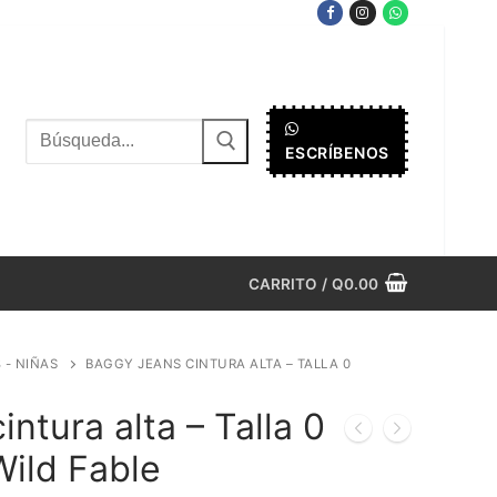
Buscar
ESCRÍBENOS
por:
CARRITO
/
Q
0.00
8 - NIÑAS
BAGGY JEANS CINTURA ALTA – TALLA 0
ntura alta – Talla 0
Wild Fable