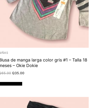
NIÑAS
Blusa de manga larga color gris #1 – Talla 18
meses – Okie Dokie
Original
Current
Q
65.00
Q
35.00
price
price
was:
is:
Q65.00.
Q35.00.
Añadir al carrito