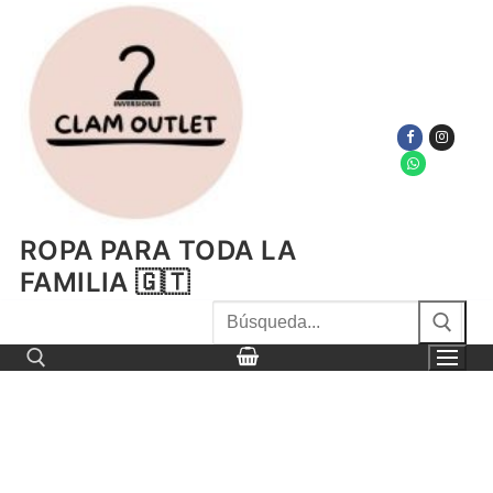
Ir
al
contenido
ROPA PARA TODA LA
FAMILIA 🇬🇹
Buscar
por:
Buscar por: