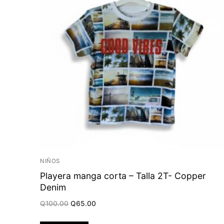
NIÑOS
Playera manga corta – Talla 2T- Copper
Denim
Original
Current
Q
100.00
Q
65.00
price
price
was:
is:
Q100.00.
Q65.00.