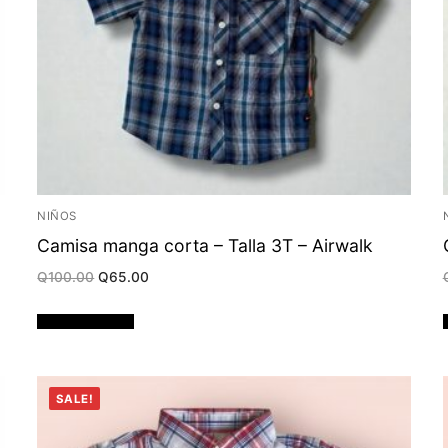
NIÑOS
Camisa manga corta – Talla 3T – Airwalk
Original
Current
Q
100.00
Q
65.00
price
price
was:
is:
Q100.00.
Q65.00.
Añadir al carrito
SALE!