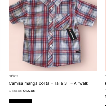
NIÑOS
Camisa manga corta – Talla 3T – Airwalk
Original
Current
Q
100.00
Q
65.00
price
price
was:
is:
Q100.00.
Q65.00.
Añadir al carrito