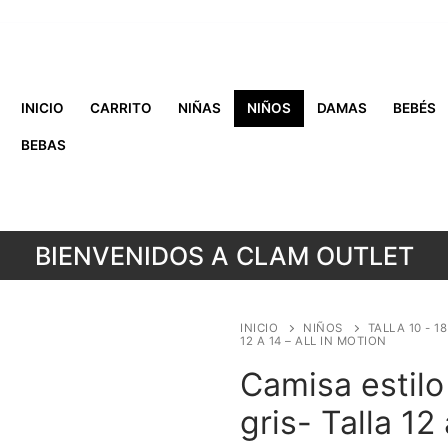
INICIO
CARRITO
NIÑAS
NIÑOS
DAMAS
BEBÉS
BEBAS
BIENVENIDOS A CLAM OUTLET
INICIO
NIÑOS
TALLA 10 - 1
12 A 14 – ALL IN MOTION
Camisa estilo
gris- Talla 12