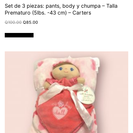
Set de 3 piezas: pants, body y chumpa – Talla
Prematuro (5lbs. -43 cm) – Carters
Original
Current
Q
100.00
Q
85.00
price
price
was:
is:
Q100.00.
Q85.00.
Añadir al carrito