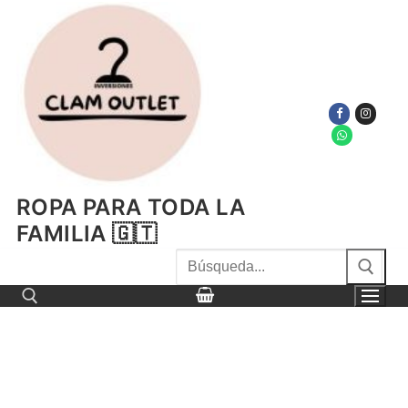
Ir
al
contenido
ROPA PARA TODA LA
FAMILIA 🇬🇹
Buscar
por:
Buscar por: