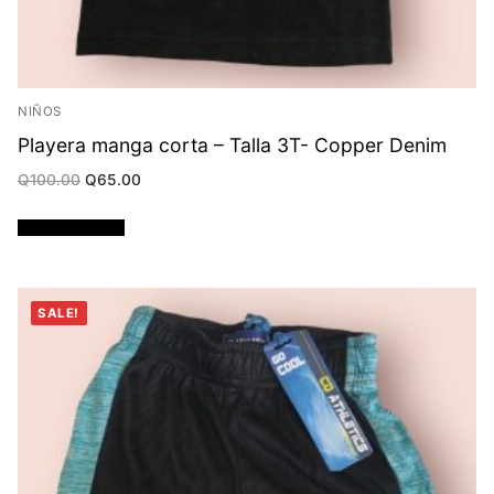
NIÑOS
Playera manga corta – Talla 3T- Copper Denim
Original
Current
Q
100.00
Q
65.00
price
price
was:
is:
Q100.00.
Q65.00.
Añadir al carrito
SALE!