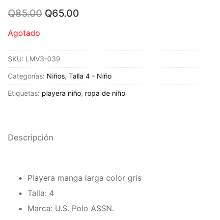
Original
Current
Q
85.00
Q
65.00
price
price
was:
is:
Agotado
Q85.00.
Q65.00.
SKU:
LMV3-039
Categorías:
Niños
,
Talla 4 - Niño
Etiquetas:
playera niño
,
ropa de niño
Descripción
Playera manga larga color gris
Talla: 4
Marca: U.S. Polo ASSN.