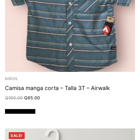
NIÑOS
Camisa manga corta – Talla 3T – Airwalk
Original
Current
Q
100.00
Q
65.00
price
price
was:
is:
Q100.00.
Q65.00.
Añadir al carrito
SALE!