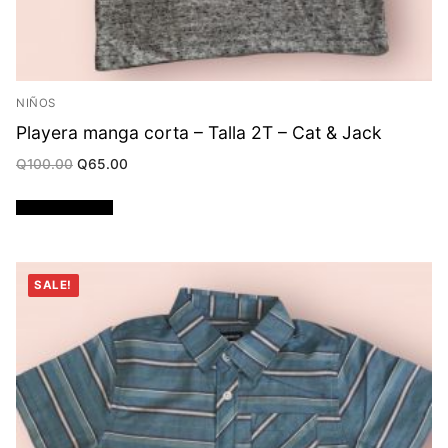
NIÑOS
Playera manga corta – Talla 2T – Cat & Jack
Original
Current
Q
100.00
Q
65.00
price
price
was:
is:
Q100.00.
Q65.00.
Añadir al carrito
SALE!