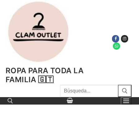
Ir
al
contenido
ROPA PARA TODA LA
FAMILIA 🇬🇹
Buscar
por:
Buscar por: