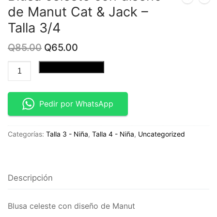
de Manut Cat & Jack –
Talla 3/4
Original
Current
Q
85.00
Q
65.00
price
price
was:
is:
Blusa
Añadir al carrito
Q85.00.
Q65.00.
celeste
con
diseño
Pedir por WhatsApp
de
Manut
Categorías:
Talla 3 - Niña
,
Talla 4 - Niña
,
Uncategorized
Cat
&
Jack
-
Descripción
Talla
3/4
Blusa celeste con diseño de Manut
cantidad