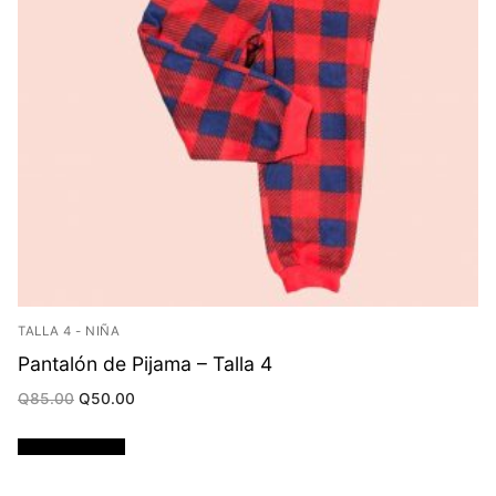
TALLA 4 - NIÑA
Pantalón de Pijama – Talla 4
Original
Current
Q
85.00
Q
50.00
price
price
was:
is:
Q85.00.
Q50.00.
Añadir al carrito