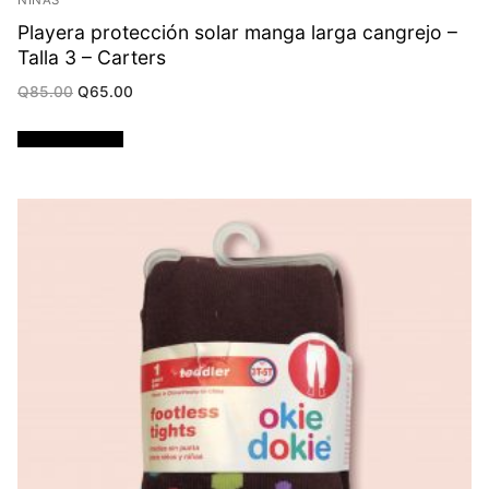
Playera protección solar manga larga cangrejo –
Talla 3 – Carters
Original
Current
Q
85.00
Q
65.00
price
price
was:
is:
Q85.00.
Q65.00.
Añadir al carrito