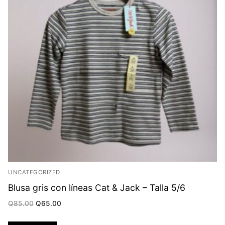
UNCATEGORIZED
Blusa gris con líneas Cat & Jack – Talla 5/6
Original
Current
Q
85.00
Q
65.00
price
price
was:
is:
Q85.00.
Q65.00.