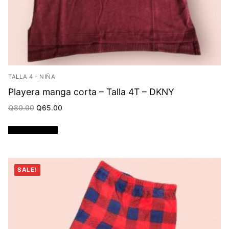
TALLA 4 - NIÑA
Playera manga corta – Talla 4T – DKNY
Original
Current
Q
80.00
Q
65.00
price
price
was:
is:
Q80.00.
Q65.00.
Añadir al carrito
SALE!