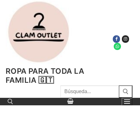
Ir
al
contenido
ROPA PARA TODA LA
FAMILIA 🇬🇹
Buscar
por:
Buscar por: