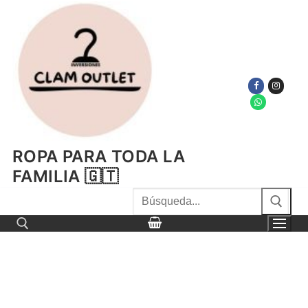
Ir
al
contenido
ROPA PARA TODA LA
FAMILIA 🇬🇹
Buscar
por:
Buscar por: