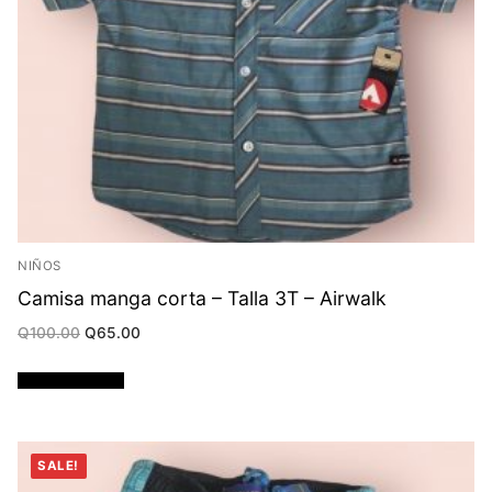
NIÑOS
Camisa manga corta – Talla 3T – Airwalk
Original
Current
Q
100.00
Q
65.00
price
price
was:
is:
Q100.00.
Q65.00.
Añadir al carrito
SALE!