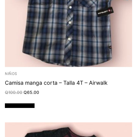
NIÑOS
Camisa manga corta – Talla 4T – Airwalk
Original
Current
Q
100.00
Q
65.00
price
price
was:
is:
Q100.00.
Q65.00.
Añadir al carrito