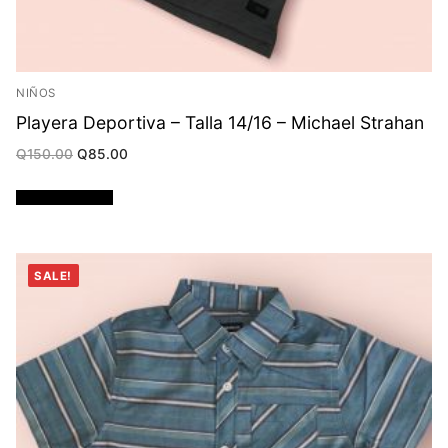
NIÑOS
Playera Deportiva – Talla 14/16 – Michael Strahan
Original
Current
Q
150.00
Q
85.00
price
price
was:
is:
Q150.00.
Q85.00.
Añadir al carrito
SALE!