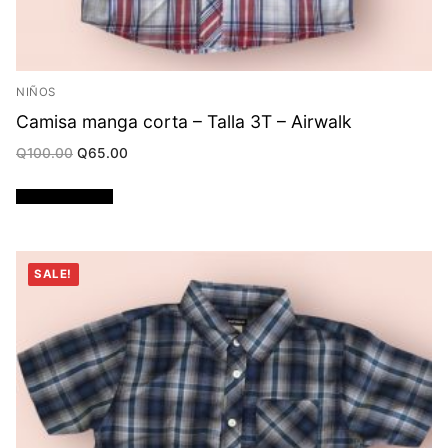
NIÑOS
Camisa manga corta – Talla 3T – Airwalk
Original
Current
Q
100.00
Q
65.00
price
price
was:
is:
Q100.00.
Q65.00.
Añadir al carrito
SALE!